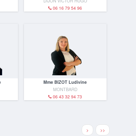
DIJON VICTOR HUGO
06 16 79 54 96
e
Mme BIZOT Ludivine
MONTBARD
06 43 32 94 73
>
>>