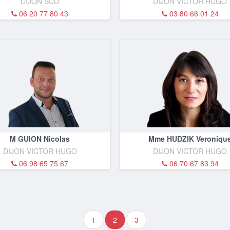
DIJON SUD
DIJON VICTOR HUGO
06 20 77 80 43
03 80 66 01 24
M GUION Nicolas
Mme HUDZIK Veroniqu
DIJON VICTOR HUGO
DIJON VICTOR HUGO
06 98 65 75 67
06 70 67 83 94
1
2
3