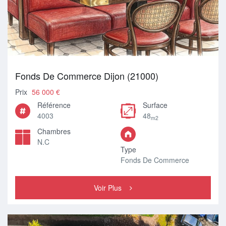
Fonds De Commerce Dijon (21000)
Prix
56 000 €
Référence
Surface
4003
48
m2
Chambres
N.C
Type
Fonds De Commerce
Voir Plus