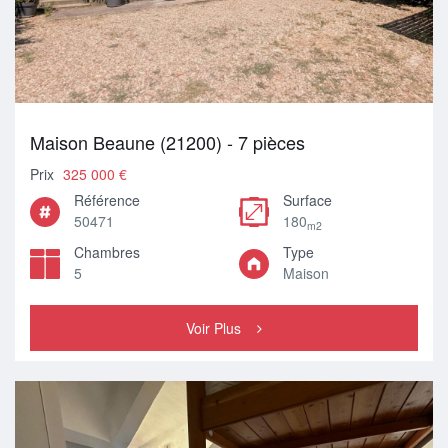
Maison Beaune (21200) - 7 pièces
Prix
325 000 €
Référence
Surface
50471
180
m2
Chambres
Type
5
Maison
Voir Plus