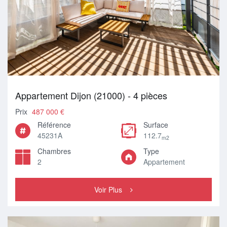
Appartement Dijon (21000) - 4 pièces
Prix
487 000 €
Référence
Surface
45231A
112.7
m2
Chambres
Type
2
Appartement
Voir Plus