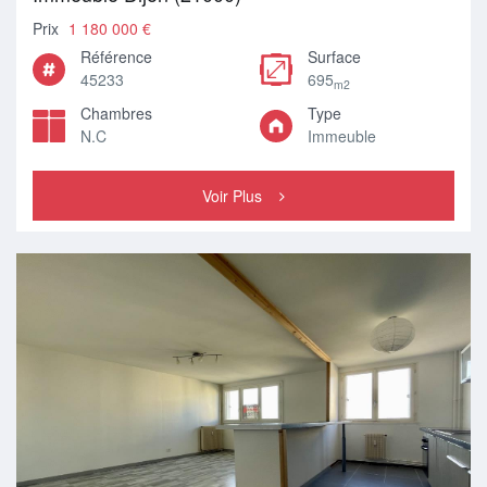
Prix
1 180 000 €
Référence
Surface
45233
695
m2
Chambres
Type
N.C
Immeuble
Voir Plus