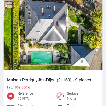
Maison Perrigny-lès-Dijon (21160) - 9 pièces
Prix
869 000 €
Référence
Surface
48187C
N.C
m2
Chambres
Type