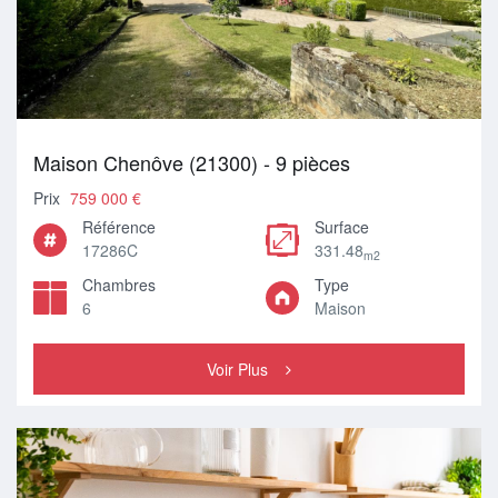
Maison Chenôve (21300) - 9 pièces
Prix
759 000 €
Référence
Surface
17286C
331.48
m2
Chambres
Type
6
Maison
Voir Plus