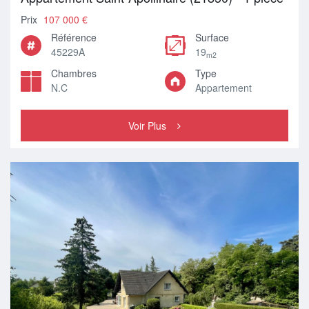
Prix
107 000 €
Référence
Surface
45229A
19
m2
Chambres
Type
N.C
Appartement
Voir Plus