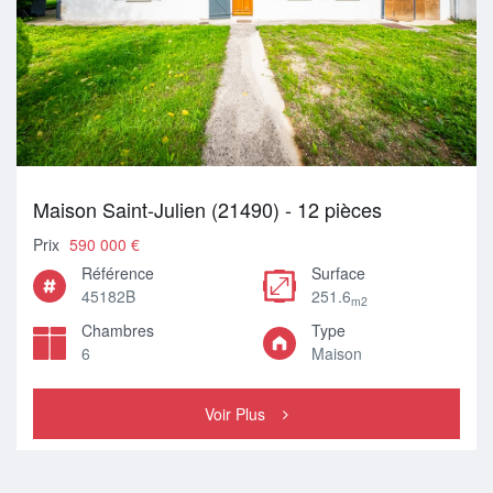
Maison Saint-Julien (21490) - 12 pièces
Prix
590 000 €
Référence
Surface
45182B
251.6
m2
Chambres
Type
6
Maison
Voir Plus