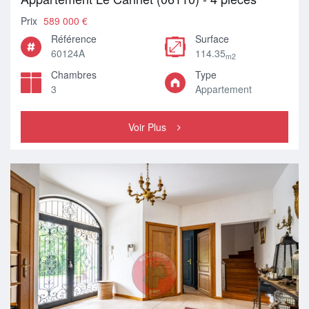
Prix
589 000 €
Référence
Surface
60124A
114.35
m2
Chambres
Type
3
Appartement
Voir Plus