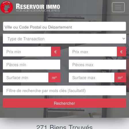
€
€
m²
m²
Rechercher
271 Biens Trouvés