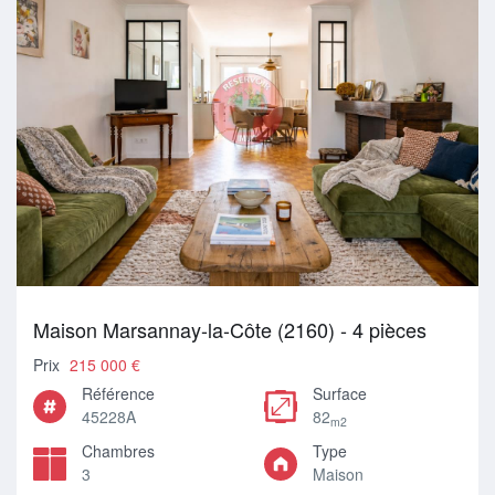
Maison Marsannay-la-Côte (2160) - 4 pièces
Prix
215 000 €
Référence
Surface
45228A
82
m2
Chambres
Type
3
Maison