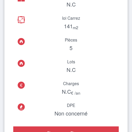
N.C
loi Carrez
141
m2
Pièces
5
Lots
N.C
Charges
€
N.C
€ /an
DPE

Non concerné