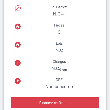
loi Carrez
N.C
m2
Pièces
3
Lots
N.C
Charges
€
N.C
€ /an
DPE

Non concerné
Financer ce Bien