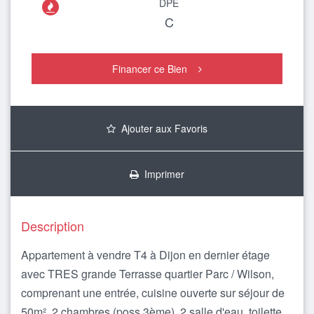
DPE

C
Financer ce Bien
Ajouter aux Favoris
Imprimer
Description
Appartement à vendre T4 à Dijon en dernier étage
avec TRES grande Terrasse quartier Parc / Wilson,
comprenant une entrée, cuisine ouverte sur séjour de
50m², 2 chambres (poss 3ème), 2 salle d'eau, toilette,