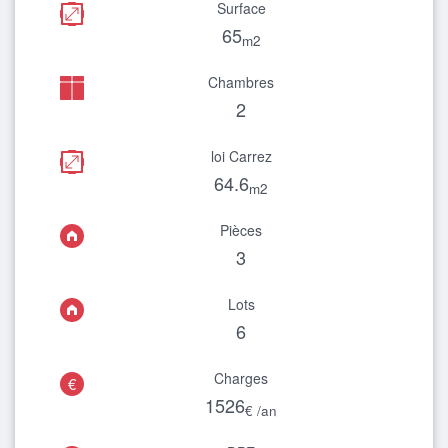
Surface
65
m2
Chambres
2
loi Carrez
64.6
m2
Pièces
3
Lots
6
Charges
€
1526
€ /an