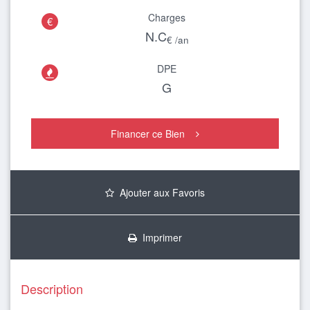
Charges
€
N.C
€ /an
DPE

G
Financer ce Bien
Ajouter aux Favoris
Imprimer
Description