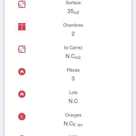
Surface
35
m2
Chambres
2
loi Carrez
N.C
m2
Pièces
3
Lots
N.C
Charges
€
N.C
€ /an