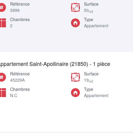
Référence
Surface
3999
50
m2
Chambres
Type
2
Appartement
ppartement Saint-Apollinaire (21850) - 1 pièce
Référence
Surface
45229A
19
m2
Chambres
Type
N.C
Appartement