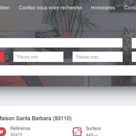
 bien
Confiez nous votre recherche
Honoraires
Cont
€
aison Santa Barbara (93110)
Référence
Surface
50472
440
m2