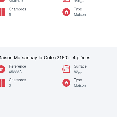
50401-B
350
m2
Chambres
Type
5
Maison
aison Marsannay-la-Côte (2160) - 4 pièces
Référence
Surface
45228A
82
m2
Chambres
Type
3
Maison