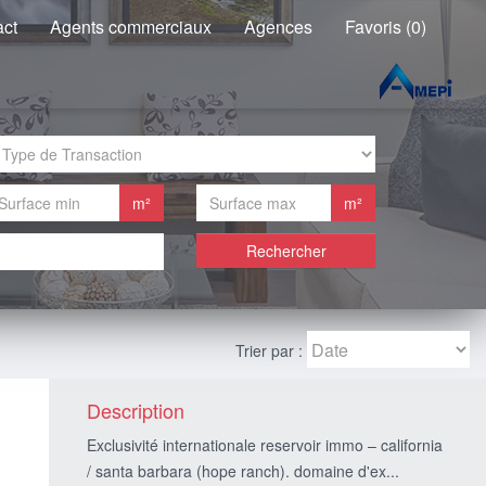
act
Agents commerciaux
Agences
Favoris (0)
m²
m²
Rechercher
Trier par :
Description
Exclusivité internationale reservoir immo – california
/ santa barbara (hope ranch). domaine d'ex...