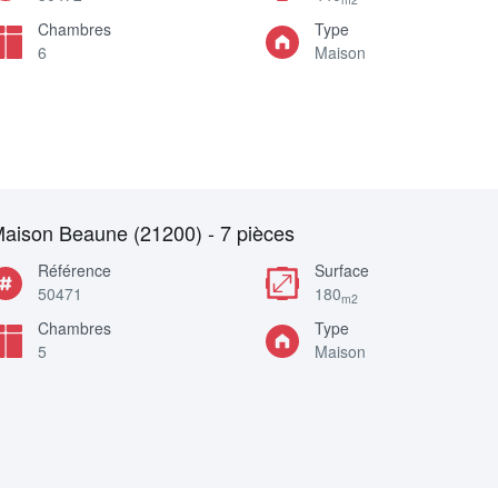
Chambres
Type
6
Maison
aison Beaune (21200) - 7 pièces
Référence
Surface
50471
180
m2
Chambres
Type
5
Maison