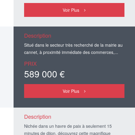
Voir Plus
Description
Situé dans le secteur très recherché de la mairie au
cannet, à proximité immédiate des commerces,...
PRIX
589 000 €
Voir Plus
Description
Nichée dans un havre de paix à seulement 15
minutes de dijon, découvrez cette magnifique