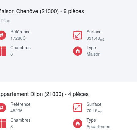
aison Chenôve (21300) - 9 pièces
Dijon
Référence
Surface
17286C
331.48
m2
Chambres
Type
6
Maison
ppartement Dijon (21000) - 4 pièces
Référence
Surface
45236
70.15
m2
Chambres
Type
3
Appartement