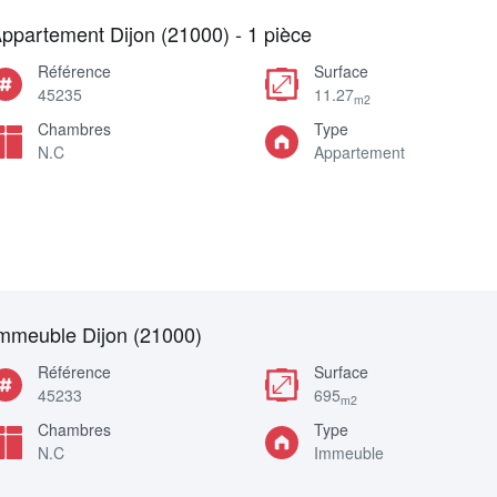
ppartement Dijon (21000) - 1 pièce
Référence
Surface
45235
11.27
m2
Chambres
Type
N.C
Appartement
mmeuble Dijon (21000)
Référence
Surface
45233
695
m2
Chambres
Type
N.C
Immeuble