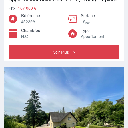
Prix
107 000 €
Référence
Surface
45229A
19
m2
Chambres
Type
N.C
Appartement
Voir Plus