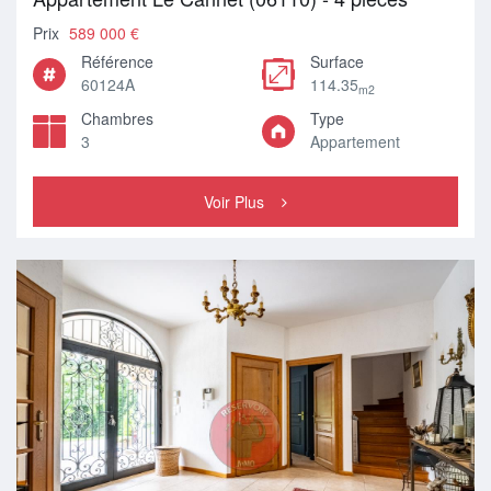
Prix
589 000 €
Référence
Surface
60124A
114.35
m2
Chambres
Type
3
Appartement
Voir Plus