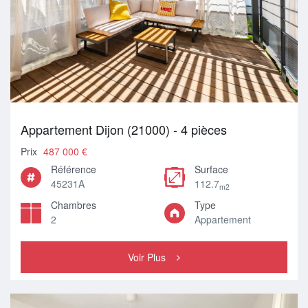
Appartement Dijon (21000) - 4 pièces
Prix
487 000 €
Référence
Surface
45231A
112.7
m2
Chambres
Type
2
Appartement
Voir Plus