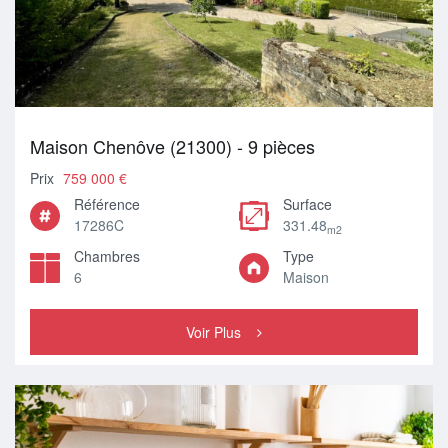
Maison Chenôve (21300) - 9 pièces
Prix
759 000 €
Référence
Surface
17286C
331.48
m2
Chambres
Type
6
Maison
Voir Plus