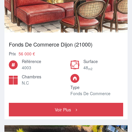
Fonds De Commerce Dijon (21000)
Prix
56 000 €
Référence
Surface
4003
48
m2
Chambres
N.C
Type
Fonds De Commerce
Voir Plus