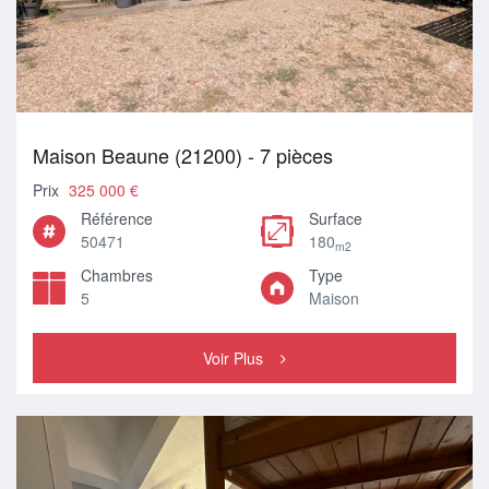
Maison Beaune (21200) - 7 pièces
Prix
325 000 €
Référence
Surface
50471
180
m2
Chambres
Type
5
Maison
Voir Plus