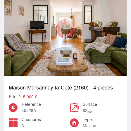
Maison Marsannay-la-Côte (2160) - 4 pièces
Prix
215 000 €
Référence
Surface
45228A
82
m2
Chambres
Type
3
Maison