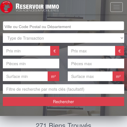
€
€
m²
m²
Rechercher
271 Biens Trouvés