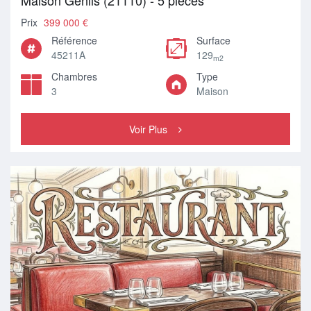
Maison Genlis (21110) - 5 pièces
Prix
399 000 €
Référence
Surface
45211A
129
m2
Chambres
Type
3
Maison
Voir Plus