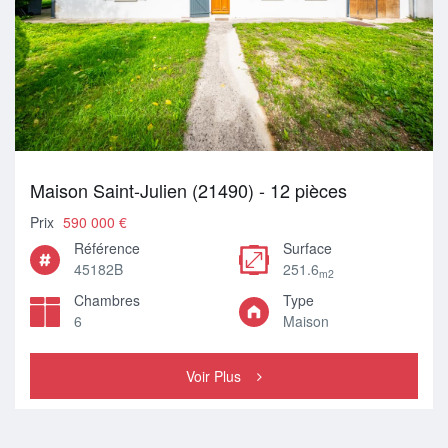
Maison Saint-Julien (21490) - 12 pièces
Prix
590 000 €
Référence
Surface
45182B
251.6
m2
Chambres
Type
6
Maison
Voir Plus