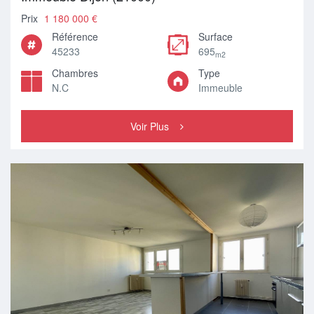
Prix
1 180 000 €
Référence
Surface
45233
695
m2
Chambres
Type
N.C
Immeuble
Voir Plus