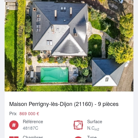
Maison Perrigny-lès-Dijon (21160) - 9 pièces
Prix
869 000 €
Référence
Surface
48187C
N.C
m2
Chambres
Type