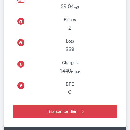
39.04
m2
Pièces
2
Lots
229
Charges
€
1440
€ /an
DPE

C
Financer ce Bien