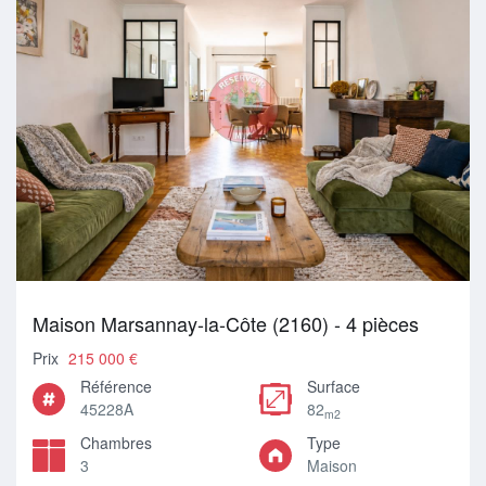
Maison Marsannay-la-Côte (2160) - 4 pièces
Prix
215 000 €
Référence
Surface
45228A
82
m2
Chambres
Type
3
Maison