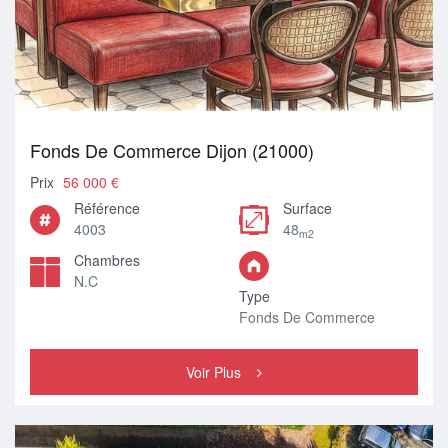
Fonds De Commerce Dijon (21000)
Prix
56 000 €
Référence
Surface
4003
48
m2
Chambres
N.C
Type
Fonds De Commerce
Voir Plus