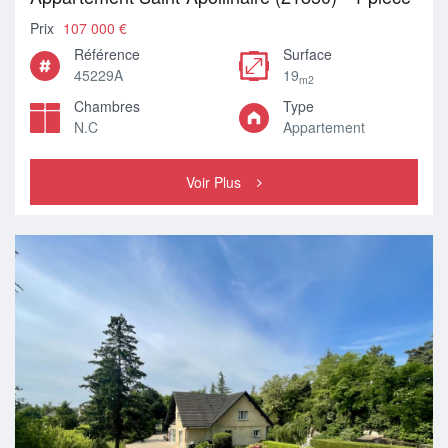
Prix
107 000 €
Référence
Surface
45229A
19
m2
Chambres
Type
N.C
Appartement
Voir Plus