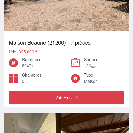
Maison Beaune (21200) - 7 pièces
Prix
325 000 €
Référence
Surface
50471
180
m2
Chambres
Type
5
Maison
Voir Plus