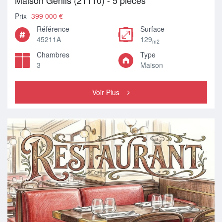
Maison Genlis (21110) - 5 pièces
Prix
399 000 €
Référence
Surface
45211A
129
m2
Chambres
Type
3
Maison
Voir Plus