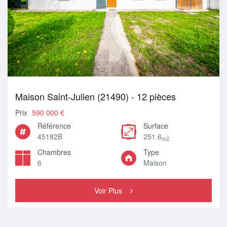
Maison Saint-Julien (21490) - 12 pièces
Prix
590 000 €
Référence
Surface
45182B
251.6
m2
Chambres
Type
6
Maison
Voir Plus