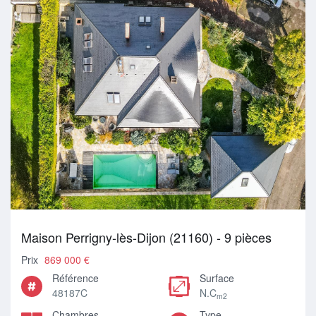
Maison Perrigny-lès-Dijon (21160) - 9 pièces
Prix
869 000 €
Référence
Surface
48187C
N.C
m2
Chambres
Type