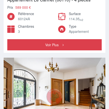
Prix
589 000 €
Référence
Surface
60124A
114.35
m2
Chambres
Type
3
Appartement
Voir Plus