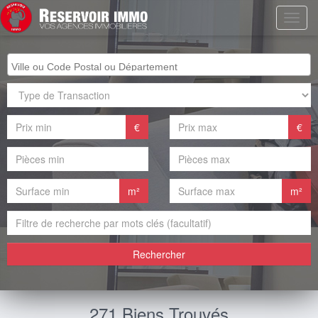
€
€
m²
m²
Rechercher
271 Biens Trouvés