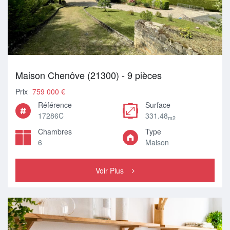
Maison Chenôve (21300) - 9 pièces
Prix
759 000 €
Référence
Surface
17286C
331.48
m2
Chambres
Type
6
Maison
Voir Plus