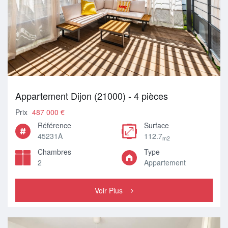
Appartement Dijon (21000) - 4 pièces
Prix
487 000 €
Référence
Surface
45231A
112.7
m2
Chambres
Type
2
Appartement
Voir Plus