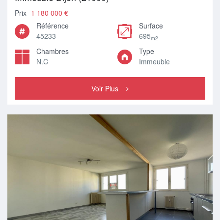
Prix
1 180 000 €
Référence
Surface
45233
695
m2
Chambres
Type
N.C
Immeuble
Voir Plus