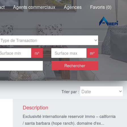
act
Agents commerciaux
Agences
Favoris (0)
m²
m²
Rechercher
Trier par :
Description
Exclusivité internationale reservoir immo – california
/ santa barbara (hope ranch). domaine d'ex...