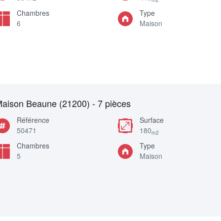
Chambres
Type
6
Maison
aison Beaune (21200) - 7 pièces
Référence
Surface
50471
180
m2
Chambres
Type
5
Maison