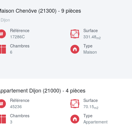
aison Chenôve (21300) - 9 pièces
Dijon
Référence
Surface
17286C
331.48
m2
Chambres
Type
6
Maison
ppartement Dijon (21000) - 4 pièces
Référence
Surface
45236
70.15
m2
Chambres
Type
3
Appartement