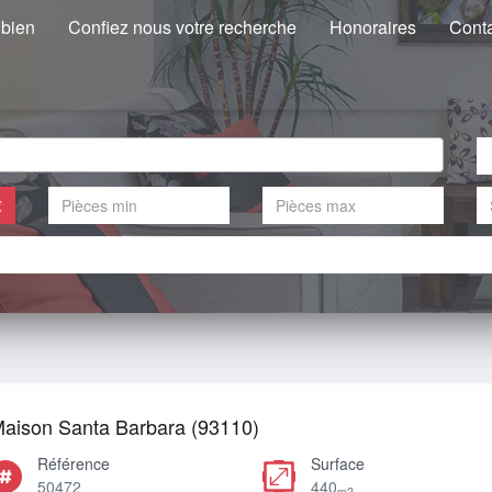
 bien
Confiez nous votre recherche
Honoraires
Cont
€
aison Santa Barbara (93110)
Référence
Surface
50472
440
m2