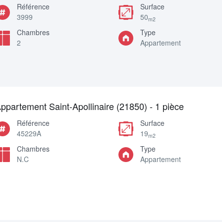
Référence
Surface
3999
50
m2
Chambres
Type
2
Appartement
ppartement Saint-Apollinaire (21850) - 1 pièce
Référence
Surface
45229A
19
m2
Chambres
Type
N.C
Appartement