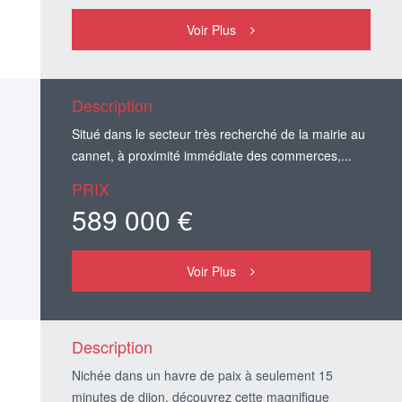
Voir Plus
Description
Situé dans le secteur très recherché de la mairie au
cannet, à proximité immédiate des commerces,...
PRIX
589 000 €
Voir Plus
Description
Nichée dans un havre de paix à seulement 15
minutes de dijon, découvrez cette magnifique