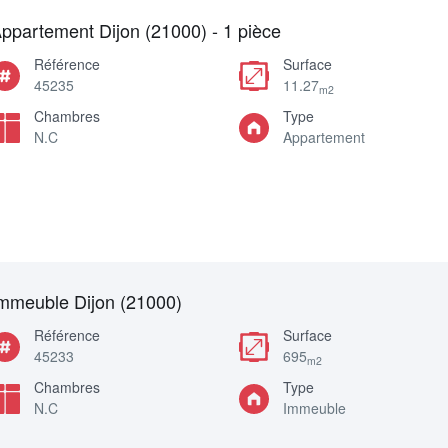
ppartement Dijon (21000) - 1 pièce
Référence
Surface
45235
11.27
m2
Chambres
Type
N.C
Appartement
mmeuble Dijon (21000)
Référence
Surface
45233
695
m2
Chambres
Type
N.C
Immeuble