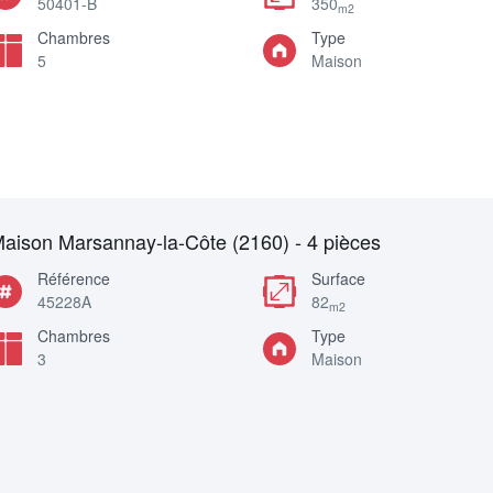
50401-B
350
m2
Chambres
Type
5
Maison
aison Marsannay-la-Côte (2160) - 4 pièces
Référence
Surface
45228A
82
m2
Chambres
Type
3
Maison