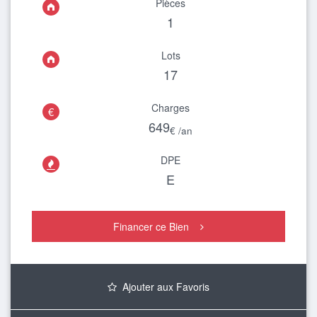
Pièces
1
Lots
17
Charges
€
649
€ /an
DPE

E
Financer ce Bien
Ajouter aux Favoris