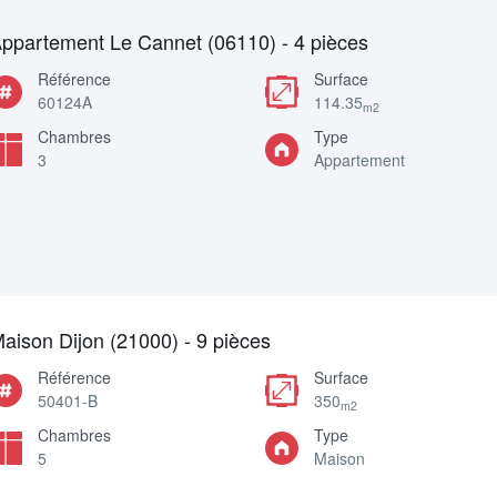
ppartement Le Cannet (06110) - 4 pièces
Référence
Surface
60124A
114.35
m2
Chambres
Type
3
Appartement
aison Dijon (21000) - 9 pièces
Référence
Surface
50401-B
350
m2
Chambres
Type
5
Maison