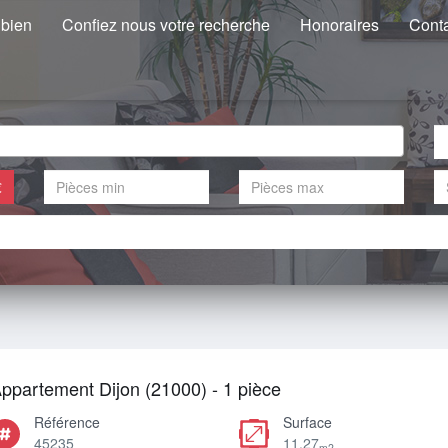
 bien
Confiez nous votre recherche
Honoraires
Cont
€
ppartement Dijon (21000) - 1 pièce
Référence
Surface
45235
11.27
m2