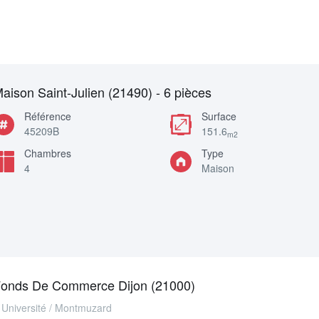
aison Saint-Julien (21490) - 6 pièces
Référence
Surface
45209B
151.6
m2
Chambres
Type
4
Maison
onds De Commerce Dijon (21000)
Université / Montmuzard