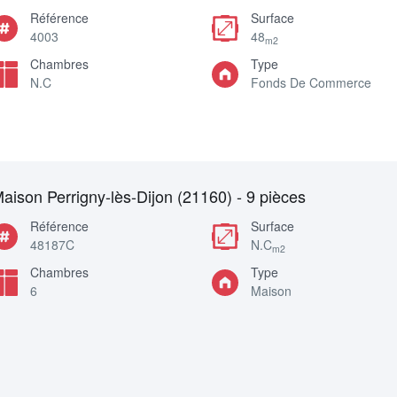
Référence
Surface
4003
48
m2
Chambres
Type
N.C
Fonds De Commerce
aison Perrigny-lès-Dijon (21160) - 9 pièces
Référence
Surface
48187C
N.C
m2
Chambres
Type
6
Maison