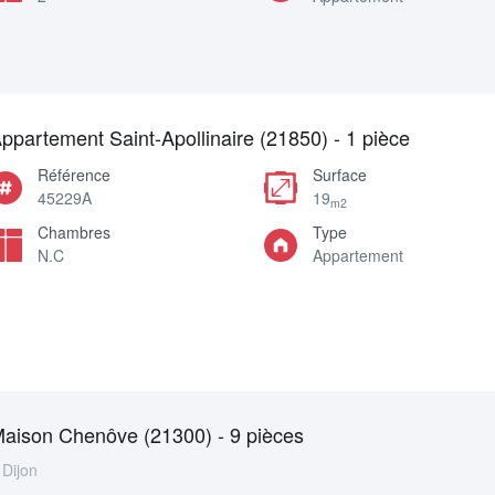
ppartement Saint-Apollinaire (21850) - 1 pièce
Référence
Surface
45229A
19
m2
Chambres
Type
N.C
Appartement
aison Chenôve (21300) - 9 pièces
Dijon