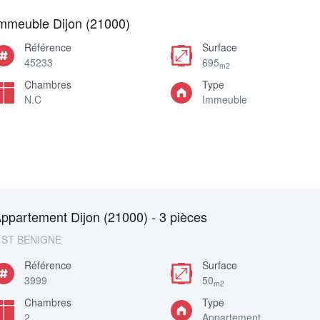
mmeuble Dijon (21000)
Référence
Surface
45233
695
m2
Chambres
Type
N.C
Immeuble
ppartement Dijon (21000) - 3 pièces
ST BENIGNE
Référence
Surface
3999
50
m2
Chambres
Type
2
Appartement