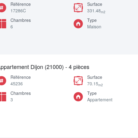
Référence
Surface
17286C
331.48
m2
Chambres
Type
6
Maison
ppartement Dijon (21000) - 4 pièces
Référence
Surface
45236
70.15
m2
Chambres
Type
3
Appartement