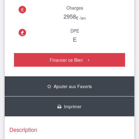
Charges
€
2958
€ /an
DPE

E
Financer ce Bien
Ajouter aux Favoris
Imprimer
Description