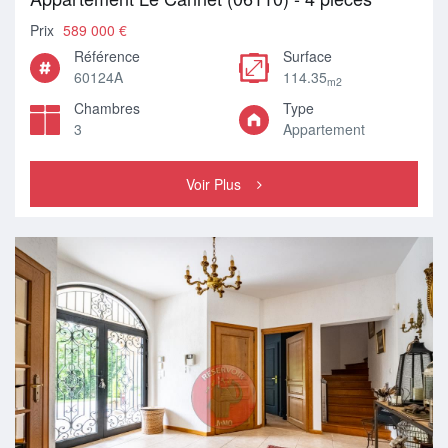
Prix
589 000 €
Référence
Surface
60124A
114.35
m2
Chambres
Type
3
Appartement
Voir Plus