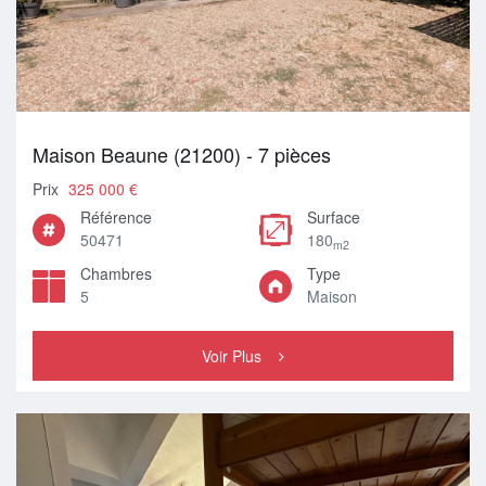
Maison Beaune (21200) - 7 pièces
Prix
325 000 €
Référence
Surface
50471
180
m2
Chambres
Type
5
Maison
Voir Plus