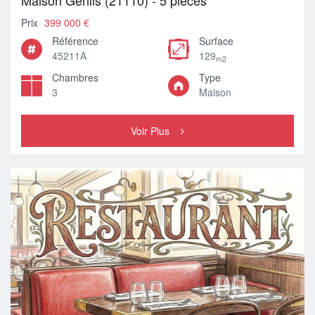
Maison Genlis (21110) - 5 pièces
Prix
399 000 €
Référence
Surface
45211A
129
m2
Chambres
Type
3
Maison
Voir Plus