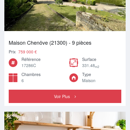
Maison Chenôve (21300) - 9 pièces
Prix
759 000 €
Référence
Surface
17286C
331.48
m2
Chambres
Type
6
Maison
Voir Plus