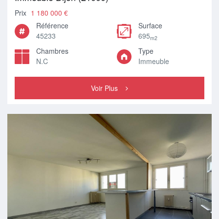
Prix
1 180 000 €
Référence
Surface
45233
695
m2
Chambres
Type
N.C
Immeuble
Voir Plus