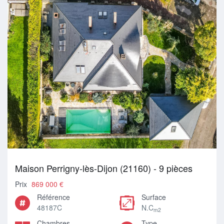
Maison Perrigny-lès-Dijon (21160) - 9 pièces
Prix
869 000 €
Référence
Surface
48187C
N.C
m2
Chambres
Type