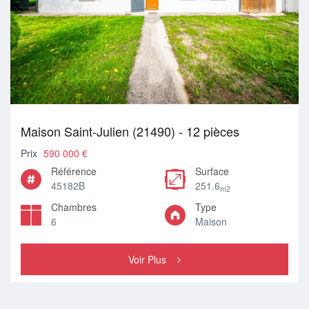
Maison Saint-Julien (21490) - 12 pièces
Prix
590 000 €
Référence
Surface
45182B
251.6
m2
Chambres
Type
6
Maison
Voir Plus