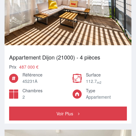
Appartement Dijon (21000) - 4 pièces
Prix
487 000 €
Référence
Surface
45231A
112.7
m2
Chambres
Type
2
Appartement
Voir Plus