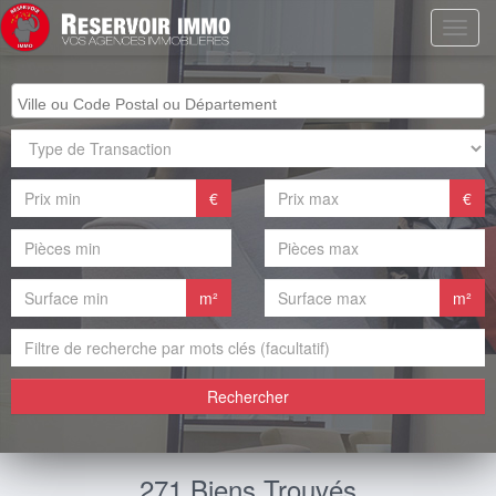
€
€
m²
m²
Rechercher
271 Biens Trouvés