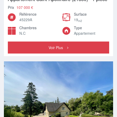
Prix
107 000 €
Référence
Surface
45229A
19
m2
Chambres
Type
N.C
Appartement
Voir Plus