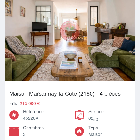
Maison Marsannay-la-Côte (2160) - 4 pièces
Prix
215 000 €
Référence
Surface
45228A
82
m2
Chambres
Type
3
Maison