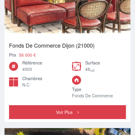
Fonds De Commerce Dijon (21000)
Prix
56 000 €
Référence
Surface
4003
48
m2
Chambres
N.C
Type
Fonds De Commerce
Voir Plus