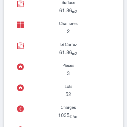
Surface
61.86
m2
Chambres
2
loi Carrez
61.86
m2
Pièces
3
Lots
52
Charges
€
1035
€ /an