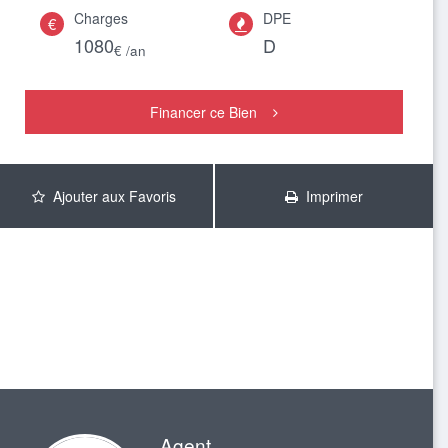
Charges
DPE
€

1080
D
€ /an
Financer ce Bien
Ajouter aux Favoris
Imprimer
Agent