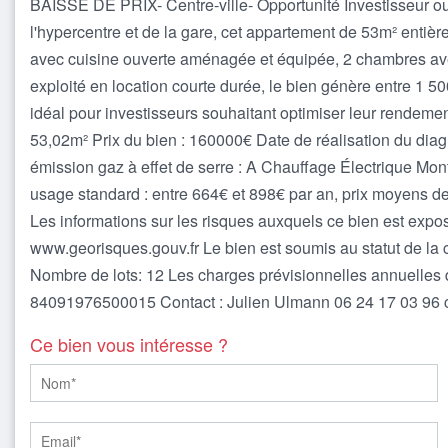
BAISSE DE PRIX- Centre-ville- Opportunité Investisseur ou
l'hypercentre et de la gare, cet appartement de 53m² enti
avec cuisine ouverte aménagée et équipée, 2 chambres ave
exploité en location courte durée, le bien génère entre 1 
idéal pour investisseurs souhaitant optimiser leur rendement
53,02m² Prix du bien : 160000€ Date de réalisation du dia
émission gaz à effet de serre : A Chauffage Électrique Mo
usage standard : entre 664€ et 898€ par an, prix moyens 
Les informations sur les risques auxquels ce bien est expos
www.georisques.gouv.fr Le bien est soumis au statut de la c
Nombre de lots: 12 Les charges prévisionnelles annuelles d
84091976500015 Contact : Julien Ulmann 06 24 17 03 96 c
Ce bien vous intéresse ?