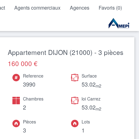
act
Agents commerciaux
Agences
Favoris (0)
Appartement DIJON (21000) - 3 pièces
160 000 €
Reference
Surface
3990
53.02
m2
Chambres
loi Carrez
2
53.02
m2
Pièces
Lots
3
1