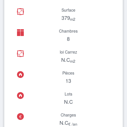
Surface
379
m2
Chambres
8
loi Carrez
N.C
m2
Pièces
13
Lots
N.C
Charges
€
N.C
€ /an