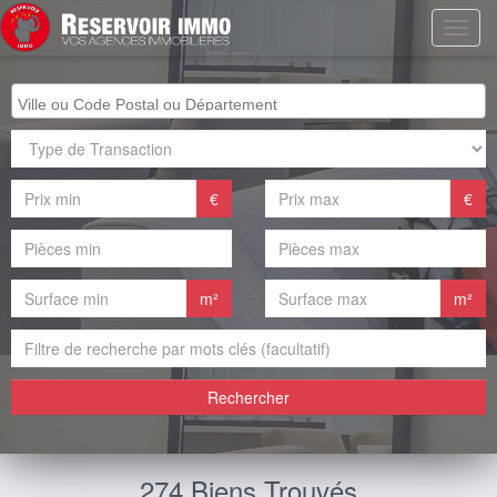
€
€
m²
m²
Rechercher
274 Biens Trouvés